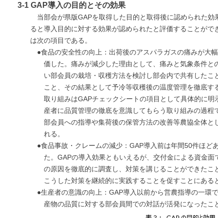
3-1 GAP導入の目的とその効果
当部会が県版GAPを取得した目的と取得後に認められた効
ると導入目的に対する効果が認められたと評価することがで
は次の項目である。
●食品の安全性の向上：出荷後のアスパラガスの痛みが大
価した。痛みが減少した理由として、痛みと気象条件と
い部会員の栽培・収穫方法を検討し部会内で共有したこ
こと、その結果として予冷等収穫後の温度管理を徹底す
取り組みはGAPチェックシートの項目として具体的に明
産者に品質管理の徹底を意識してもらう取り組みの過程
部会員への指導や集荷後の保管方法の改善等農協全体と
れる。
●食品事故・クレームの減少：GAP導入前は年間50件ほ
た。GAPの導入効果ともいえるが、交付金による資金面
の原因を徹底的に調査し、対策を講じることができたこと
こうした対策を継続的に実践することを促すことにある
●生産者の意識の向上：GAP導入以前から営農指導の一環
産物の品質に対する部会員間での対話が活発になったこ