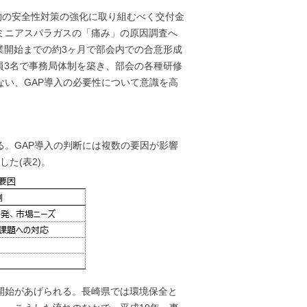
産物の安全性対策の強化に取り組むべく交付金
ミニアスパラガスの「痛み」の原因調査へ
業開始までの約3ヶ月で部会内での合意形成
員3名で事務局体制を築き、部会の各種研修
ない、GAP導入の必要性について意識を高
る。GAP導入の判断には複数の要因が影響
た(表2)。
開始があげられる。長崎県では環境保全と