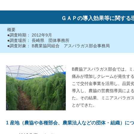
ＧＡＰの導入効果等に関する
概要
●調査時期： 2012年9月
●調査場所： 長崎県 団体事務所
●調査対象： B農業協同組合 アスパラガス部会事務局
B農協アスパラガス部会では、ミ
痛みが増加しクレームが発生す
こで交付金事業を活用し、品質劣
導入し、農協の営農指導員によ
た。その結果、ミニアスパラガ
とができた。
1 産地（農協や各種部会、農業法人などの団体・組織）に