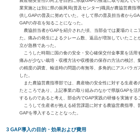
農産物安全性の向上を目的に県版GAPの推進に取り組んでい
業実施とは別に県の振興局(普及センター)職員が農協営農指
供しGAPの普及に努めていた。そして県の普及担当者からG
GAPの存在を知ることになった。
農協担当者がGAPを紹介された頃、当部会では夏場のミニ
た。痛みの発生によるクレーム数、返品が増加していたこと
立が急務であった。
こうした時期に国の食の安全・安心確保交付金事業を活用
痛みが少ない栽培・収穫方法や収穫後の保存の方法の検討、
の精度の調査、輸送時の問題の有無等、多角的にアスパラガ
した。
また農協営農指導部では、農産物の安全性に対する生産者
たところであり、上記事業の取り組みのなかで県版GAPを活
するものであると考え、部会内でGAP実践の研修を実施する
こうして生産者が抱える経営課題に対する農協営農指導、
GAPを導入することとなった。
3 GAP導入の目的・効果および費用