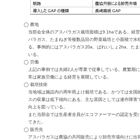
◯ 農地
当部会全体のアスパラガス栽培面積は9.1haである。
パラガス、たまねぎ等複数品目の野菜栽培と小面積で水
る。事例的にはアスパラガス20a、ばれいしょ2ha、たま
いる。
◯ 労働
上記の事例では夫婦2人が専業で従事している。農繁期
常は家族労働による経営を展開している。
◯ 栽培技術
当地域は施設内の周年雨よけ栽培である。かつては全国
スの収量は低下傾向にある。主な原因としては連作障害
向上を図っている。
また当部会では生産者全員がエコファーマーの認定を受
てきた。
◯ 販売先
アスパラガスは農協の共同販売により卸売市場向けに出