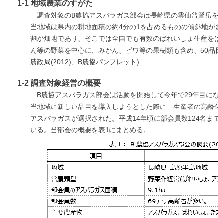
1-1 地域農業のすがた
調査対象のB農協アスパラガス部会は長崎県の雲仙普賢岳を
当地域は県内の耕地面積の約4分の1を占めるものの傾斜地が
割が畑地であり、そこでは全国でも有数のばれいしょ生産を
ん等の野菜を中心に、みかん、ビワ等の果樹類も含め、50品
農政局(2012)、B農協パンフレット)
1-2 調査対象経営の概要
B農協アスパラガス部会は活動を開始して今年で29年目に
当地域に新しい品目を導入しようとした際に、生産者の高齢
アスパラガスが選択された。平成14年頃に部会員数124名ま
いる。当部会の概要を表1にまとめる。