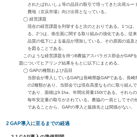
されたばれいしょ等の品目の取引で培ってきた出荷ルー
費地（京浜市場）向け出荷となっている。
◯ 経営課題
現在の経営課題を列挙すると次のとおりである。1つは
る。2つは、衛生面に関する取り組みの強化である。従
品質の低下による返品が増加している。その原因の追及
を図ることである。
このような経営課題を持つB農協アスパラガス部会がGAP
題についてヒアリング結果をもとに以下にまとめる。
◯ GAPの種類および品目
当部会が導入しているGAPは長崎県版GAPである。長崎
の2種類があり、当部会では現在高度なものに取り組ん
であり、面積は9.1ha、年間出荷量150tである。それ
毎年安定量の取引がされている。農協の一員としてその
であることから、GAPの導入と販路先とは関係がない。
2 GAP導入に至るまでの経過
2-1 GAP導入の準備期間