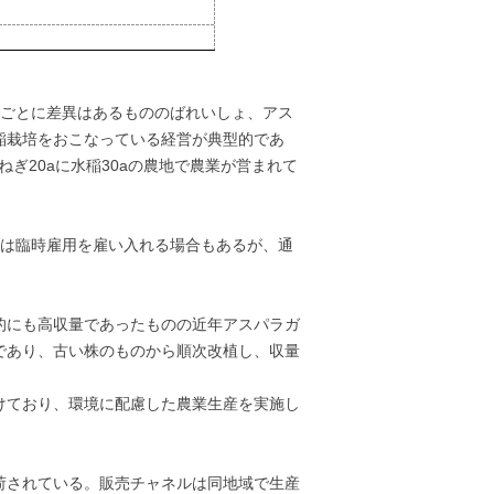
経営ごとに差異はあるもののばれいしょ、アス
稲栽培をおこなっている経営が典型的であ
ねぎ20aに水稲30aの農地で農業が営まれて
には臨時雇用を雇い入れる場合もあるが、通
的にも高収量であったものの近年アスパラガ
であり、古い株のものから順次改植し、収量
けており、環境に配慮した農業生産を実施し
荷されている。販売チャネルは同地域で生産