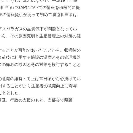
た。こうした流れのなかで、平成19年、事
導担当者にGAPについての情報を積極的に提
APの情報提供があって初めて農協担当者は
アスパラガスの品質低下が問題となってい
から、その原因究明と生産管理上の対策の確
することが可能であったことから、収穫後の
集荷後に利用する施設の温度とその管理機器
スの痛みの原因とその対策を検討することと
の意識の維持・向上は常日頃から心掛けてい
用することがより生産者の意識向上に寄与
こととした。
普及、行政の支援のもと、当部会で県版