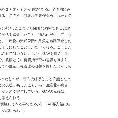
果をまとめたものが表3である。全体的にみ
きる。このうち顕著な効果が認められたもの
幅に減少したことから顕著な効果であると評
の関係を調査したこと、痛みが発生していな
と、生産物の流通段階の品質を追跡調査した
るようにしたこと等があげられる。こうした
示されてはいない。しかしGAPを導入し生
で、農協とくに営農指導部の意識も高まり、
しての生産工程管理の改善を促したと考えら
どあったものが、導入後はほとんど皆無となっ
での支援があったことから、生産物の痛み
が大きく寄与している。GAPの意義は、
と考えられる。
で実施してきた事であるが、GAP導入後は農
とが認められた。