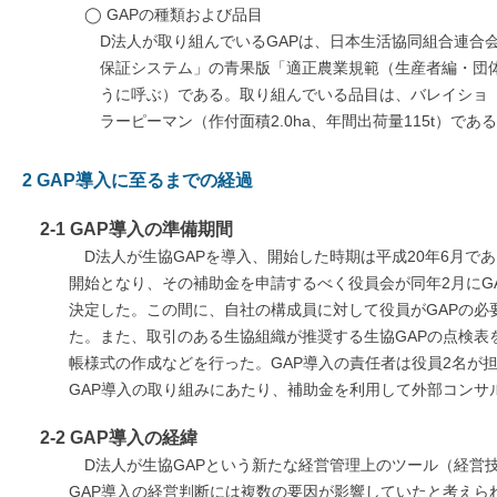
◯ GAPの種類および品目
D法人が取り組んでいるGAPは、日本生活協同組合連合
保証システム」の青果版「適正農業規範（生産者編・団体
うに呼ぶ）である。取り組んでいる品目は、バレイショ（作付
ラーピーマン（作付面積2.0ha、年間出荷量115t）であ
2 GAP導入に至るまでの経過
2-1 GAP導入の準備期間
D法人が生協GAPを導入、開始した時期は平成20年6月であ
開始となり、その補助金を申請するべく役員会が同年2月にG
決定した。この間に、自社の構成員に対して役員がGAPの必
た。また、取引のある生協組織が推奨する生協GAPの点検表
帳様式の作成などを行った。GAP導入の責任者は役員2名が
GAP導入の取り組みにあたり、補助金を利用して外部コンサ
2-2 GAP導入の経緯
D法人が生協GAPという新たな経営管理上のツール（経営
GAP導入の経営判断には複数の要因が影響していたと考えら