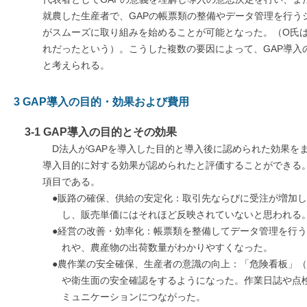
就農した生産者で、GAPの帳票類の整備やデータ管理を行う
がスムーズに取り組みを始めることが可能となった。（O氏
れだったという）。こうした複数の要因によって、GAP導入
と考えられる。
3 GAP導入の目的・効果および費用
3-1 GAP導入の目的とその効果
D法人がGAPを導入した目的と導入後に認められた効果を
導入目的に対する効果が認められたと評価することができる
項目である。
●販路の確保、供給の安定化：取引先ならびに受注が増加
し、販売単価にはそれほど反映されていないと思われる
●経営の改善・効率化：帳票類を整備してデータ管理を行
れや、農産物の出荷数量がわかりやすくなった。
●農作業の安全確保、生産者の意識の向上：「危険看板」
や衛生面の安全確認をするようになった。作業日誌や点
ミュニケーションにつながった。