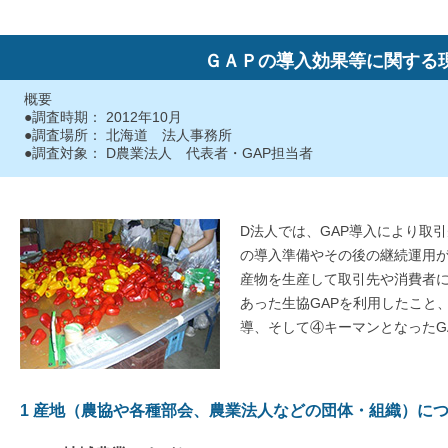
ＧＡＰの導入効果等に関する
概要
●調査時期： 2012年10月
●調査場所： 北海道 法人事務所
●調査対象： D農業法人 代表者・GAP担当者
D法人では、GAP導入により取
の導入準備やその後の継続運用
産物を生産して取引先や消費者
あった生協GAPを利用したこと
導、そして④キーマンとなったG
1 産地（農協や各種部会、農業法人などの団体・組織）に