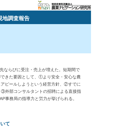
現地調査報告
引先ならびに受注・売上が増えた。短期間で
ができた要因として、①より安全・安心な農
にアピールしようという経営方針、②すでに
、③外部コンサルタントの招聘による直接指
AP事務局の指導力と労力が挙げられる。
ついて