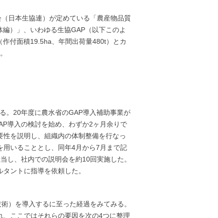
会（日本生協連）が定めている「農産物品質
編）」、いわゆる生協GAP（以下このよ
面積19.5ha、年間出荷量480t）とカ
る。
る。20年度に農水省のGAP導入補助事業が
AP導入の検討を始め、わずか2ヶ月余りで
要性を説明し、組織内の体制整備を行なっ
を用いることとし、同年4月から7月まで記
担当し、社内での説明会を約10回実施した。
ルタントに指導を依頼した。
技術）を導入するに至った経過をみてみる。
れ、ここではそれらの要因を次の4つに整理