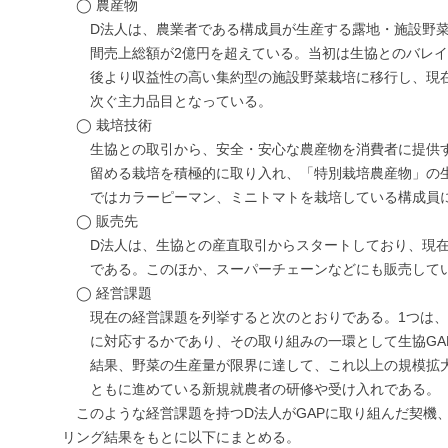
◯ 農産物
D法人は、農業者である構成員が生産する露地・施設野
間売上総額が2億円を超えている。当初は生協とのバレ
後より収益性の高い集約型の施設野菜栽培に移行し、現
次ぐ主力品目となっている。
◯ 栽培技術
生協との取引から、安全・安心な農産物を消費者に提供
留める栽培を積極的に取り入れ、「特別栽培農産物」の生
ではカラーピーマン、ミニトマトを栽培している構成員に
◯ 販売先
D法人は、生協との産直取引からスタートしており、現
である。このほか、スーパーチェーンなどにも販売して
◯ 経営課題
現在の経営課題を列挙すると次のとおりである。1つは
に対応するかであり、その取り組みの一環として生協GA
結果、野菜の生産量が限界に達して、これ以上の規模拡
ともに進めている新規就農者の研修や受け入れである。
このような経営課題を持つD法人がGAPに取り組んだ契機
リング結果をもとに以下にまとめる。