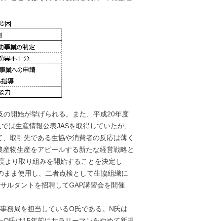
及の開始が挙げられる。また、平成20年度
では生産情報公表JASを取得していたが、
て、取引先である生協や消費者の反応は薄く
農産物生産をアピールする新たな経営戦略と
年度より取り組みを開始することを決定し
そのまま使用し、二者点検として生協組織に
サルタントを招聘してGAP講習会を開催
P事務局を担当しているO氏である。N氏は
たO氏は15年前にサラリーマンをやめて新規